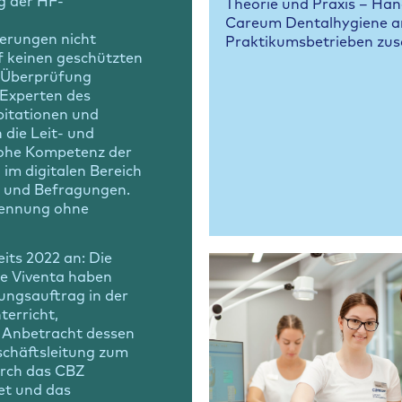
g der HF-
Theorie und Praxis – Ha
Careum Dentalhygiene ar
erungen nicht
Praktikumsbetrieben zu
arf keinen geschützten
r Überprüfung
 Experten des
pitationen und
 die Leit- und
hohe Kompetenz der
im digitalen Bereich
s und Befragungen.
kennung ohne
its 2022 an: Die
le Viventa haben
tungsauftrag in der
terricht,
n Anbetracht dessen
chäftsleitung zum
urch das CBZ
et und das