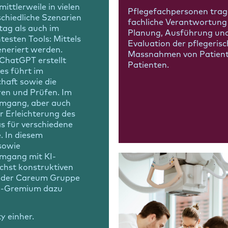
mittlerweile in vielen
Pflegefachpersonen trag
schiedliche Szenarien
fachliche Verantwortung 
tag als auch im
Planung, Ausführung un
testen Tools: Mittels
Evaluation der pflegeris
eneriert werden.
Massnahmen von Patient
 ChatGPT erstellt
Patienten.
es führt im
haft sowie die
ren und Prüfen. Im
 Umgang, aber auch
r Erleichterung des
as für verschiedene
. In diesem
sowie
mgang mit KI-
chst konstruktiven
in der Careum Gruppe
ch-Gremium dazu
y einher.