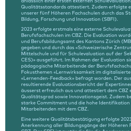
anlässlich einer ersten externen Schulevaluatio
Qualitätsstandards attestiert. Zudem erfolgte
unserer fünf Höheren Fachschulen durch das St
Bildung, Forschung und Innovation (SBFI).
2023 erfolgte erstmals eine externe Schulevalua
Berufsfachschulen im CBZ. Die Evaluation wurd
und Berufsbildungsamt des Kantons Zürich (MB
gegeben und durch das «Schweizerische Zentrum
Mittelschule und für Schulevaluation auf der S
CES)» ausgeführt. Im Rahmen der Evaluation s
pädagogische Mitarbeitende der Berufsfachschu
Fokusthemen «Lernwirksamkeit im digitalisierte
«Lernenden-Feedback» befragt worden. Der aus
resultierende Evaluationsbericht der Expertinne
äusserst erfreulich aus und attestiert dem CBZ 
Qualitätsgrad sowie Innovationsgeist. Zudem be
starke Commitment und die hohe Identifikation
Mitarbeitenden mit dem CBZ.
Eine weitere Qualitätsbestätigung erfolgte 2023
Anerkennung aller Bildungsgänge der Höheren 