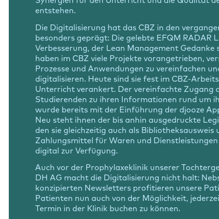
Synergien für den Unterricht und die Qualität d
entstehen.
Die Digitalisierung hat das CBZ in den vergang
besonders geprägt: Die gelebte EFQM RADAR Lo
Verbesserung, der Lean Management Gedanke s
haben im CBZ viele Projekte vorangetrieben, ve
Prozesse und Anwendungen zu vereinfachen und,
digitalisieren. Heute sind sie fest im CBZ-Arbeit
Unterricht verankert. Der vereinfachte Zugang
Studierenden zu ihren Informationen rund um i
wurde bereits mit der Einführung der djooze App
Neu steht ihnen der bis anhin ausgedruckte Leg
den sie gleichzeitig auch als Bibliotheksausweis 
Zahlungsmittel für Waren und Dienstleistunge
digital zur Verfügung.
Auch vor der Prophylaxeklinik unserer Tochterg
DH AG macht die Digitalisierung nicht halt: Nebs
konzipierten Newsletters profitieren unsere Pat
Patienten nun auch von der Möglichkeit, jederzei
Termin in der Klinik buchen zu können.