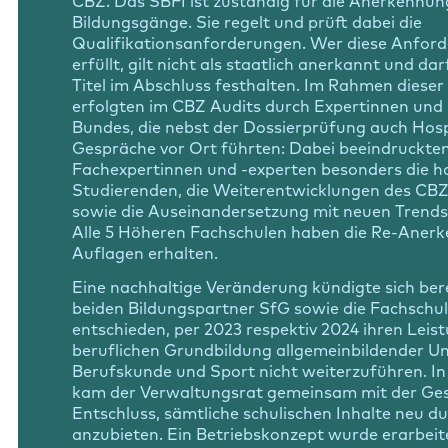
CBZ. Das SBFI ist zuständig für die Anerkennun
Bildungsgänge. Sie regelt und prüft dabei die
Qualifikationsanforderungen. Wer diese Anford
erfüllt, gilt nicht als staatlich anerkannt und d
Titel im Abschluss festhalten. Im Rahmen diese
erfolgten im CBZ Audits durch Expertinnen und
Bundes, die nebst der Dossierprüfung auch Hos
Gespräche vor Ort führten: Dabei beeindruckten
Fachexpertinnen und -experten besonders die 
Studierenden, die Weiterentwicklungen des CBZ 
sowie die Auseinandersetzung mit neuen Trend
Alle 5 Höheren Fachschulen haben die Re-Aner
Auflagen erhalten.
Eine nachhaltige Veränderung kündigte sich bere
beiden Bildungspartner SfG sowie die Fachschu
entschieden, per 2023 respektiv 2024 ihren Leis
beruflichen Grundbildung allgemeinbildender Un
Berufskunde und Sport nicht weiterzuführen. I
kam der Verwaltungsrat gemeinsam mit der Ges
Entschluss, sämtliche schulischen Inhalte neu d
anzubieten. Ein Betriebskonzept wurde erarbeit