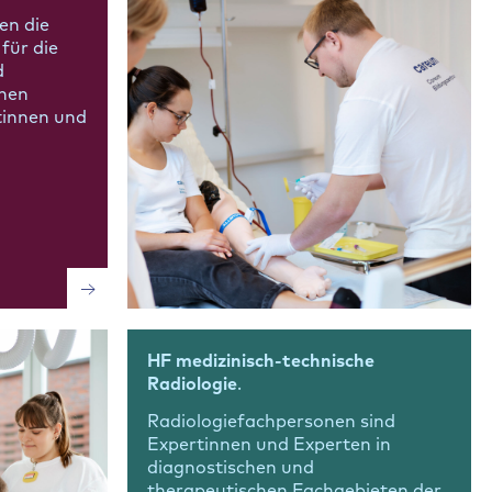
en die
für die
d
chen
innen und
HF medizinisch-technische
Radiologie
.
Radiologiefachpersonen sind
Expertinnen und Experten in
diagnostischen und
therapeutischen Fachgebieten der