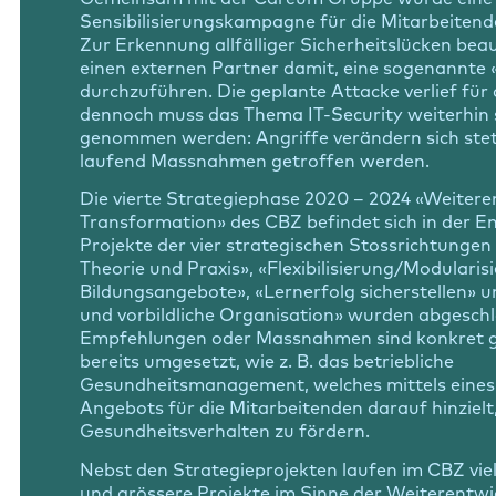
Sensibilisierungskampagne für die Mitarbeitend
Zur Erkennung allfälliger Sicherheitslücken be
einen externen Partner damit, eine sogenannte 
durchzuführen. Die geplante Attacke verlief für
dennoch muss das Thema IT-Security weiterhin 
genommen werden: Angriffe verändern sich ste
laufend Massnahmen getroffen werden.
Die vierte Strategiephase 2020 – 2024 «Weiter
Transformation» des CBZ befindet sich in der En
Projekte der vier strategischen Stossrichtunge
Theorie und Praxis», «Flexibilisierung/Modularis
Bildungsangebote», «Lernerfolg sicherstellen» u
und vorbildliche Organisation» wurden abgeschl
Empfehlungen oder Massnahmen sind konkret g
bereits umgesetzt, wie z. B. das betriebliche
Gesundheitsmanagement, welches mittels eines v
Angebots für die Mitarbeitenden darauf hinzielt,
Gesundheitsverhalten zu fördern.
Nebst den Strategieprojekten laufen im CBZ viel
und grössere Projekte im Sinne der Weiterentwi