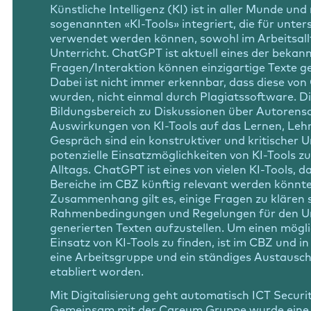
Künstliche Intelligenz (KI) ist in aller Munde und 
sogenannten «KI-Tools» integriert, die für unter
verwendet werden können, sowohl im Arbeitsall
Unterricht. ChatGPT ist aktuell eines der bekann
Fragen/Interaktion können einzigartige Texte g
Dabei ist nicht immer erkennbar, dass diese von
wurden, nicht einmal durch Plagiatssoftware. Di
Bildungsbereich zu Diskussionen über Autorensc
Auswirkungen von KI-Tools auf das Lernen, Leh
Gespräch sind ein konstruktiver und kritischer
potenzielle Einsatzmöglichkeiten von KI-Tools zu
Alltags. ChatGPT ist eines von vielen KI-Tools, d
Bereiche im CBZ künftig relevant werden könnte
Zusammenhang gilt es, einige Fragen zu klären 
Rahmenbedingungen und Regelungen für den U
generierten Texten aufzustellen. Um einen mögli
Einsatz von KI-Tools zu finden, ist im CBZ und 
eine Arbeitsgruppe und ein ständiges Austaus
etabliert worden.
Mit Digitalisierung geht automatisch ICT Securit
Gemeinsam mit der Careum Gruppe wurde eine