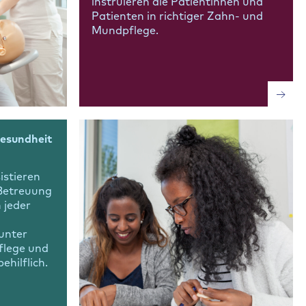
instruieren die Patientinnen und
Patienten in richtiger Zahn- und
Mundpflege.
Gesundheit
stieren
Betreuung
 jeder
 unter
flege und
hilflich.