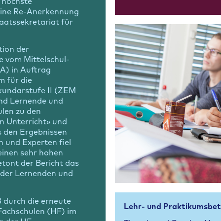
n höchste
 eine Re-Anerkennung
aatssekretariat für
tion der
e vom Mittelschul-
A) in Auftrag
 für die
ekundarstufe II (ZEM
ind Lernende und
len zu den
n Unterricht» und
 den Ergebnissen
n und Experten fiel
einen sehr hohen
tont der Bericht das
 der Lernenden und
 durch die erneute
Lehr- und Praktikumsbet
Fachschulen (HF) im