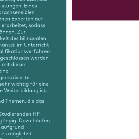
istungen. Eines
prachsensiblen
enen Experten auf
erarbeitet, sodass
önnen. Zur
eit des bilingualen
hanteil im Unterricht
alifikationsverfahren
abgeschlossen werden
 mit dieser
eine
ngsmotivierte
ehr wichtig für eine
e Weiterbildung ist.
d Themen, die das
Studierenden HF,
kgängig. Dazu häufen
g aufgrund
 es möglichst