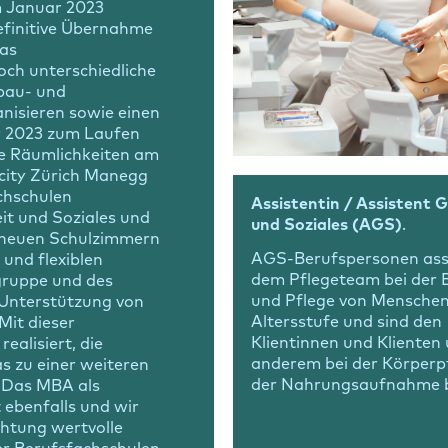
m Januar 2023
definitive Übernahme
Das
och unterschiedliche
fbau- und
nisieren sowie einen
r 2023 zum Laufen
ie Räumlichkeiten am
city Zürich Manegg
chschulen
Assistentin / Assistent 
it und Soziales und
und Soziales (AGS)
.
n neuen Schulzimmern
AGS-Berufspersonen assi
 und flexiblen
dem Pflegeteam bei der 
gruppe und des
und Pflege von Menschen
 Unterstützung von
Altersstufe und sind den
Mit dieser
Klientinnen und Klienten
alisiert, die
anderem bei der Körperp
s zu einer weiteren
der Nahrungsaufnahme be
. Das MBA als
 ebenfalls und wir
chtung wertvolle