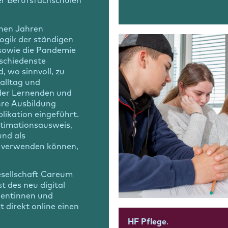
er Berufsfachschulen
enen Jahren
gik der ständigen
owie die Pandemie
rschiedenste
 wo sinnvoll, zu
salltag und
 der Lernenden und
hre Ausbildung
likation eingeführt.
itimationsausweis,
und als
n verwenden können,
esellschaft Careum
t des neu digital
ientinnen und
t direkt online einen
HF Pflege
.