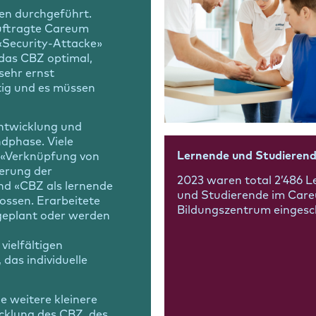
en durchgeführt.
auftragte Careum
«Security-Attacke»
 das CBZ optimal,
sehr ernst
tig und es müssen
entwicklung und
dphase. Viele
Lernende und Studieren
n «Verknüpfung von
ierung der
2023 waren total 2’486 
nd «CBZ als lernende
und Studierende im Car
ossen. Erarbeitete
Bildungszentrum eingesc
eplant oder werden
ielfältigen
 das individuelle
e weitere kleinere
cklung des CBZ, des