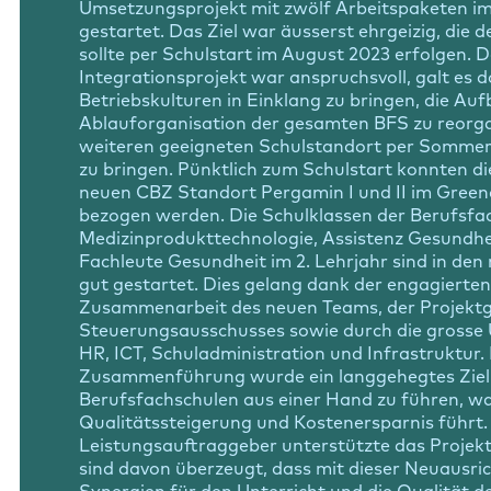
Umsetzungsprojekt mit zwölf Arbeitspaketen i
gestartet. Das Ziel war äusserst ehrgeizig, die 
sollte per Schulstart im August 2023 erfolgen. 
Integrationsprojekt war anspruchsvoll, galt es d
Betriebskulturen in Einklang zu bringen, die Au
Ablauforganisation der gesamten BFS zu reorga
weiteren geeigneten Schulstandort per Somme
zu bringen. Pünktlich zum Schulstart konnten d
neuen CBZ Standort Pergamin I und II im Green
bezogen werden. Die Schulklassen der Berufsfa
Medizinprodukttechnologie, Assistenz Gesundhe
Fachleute Gesundheit im 2. Lehrjahr sind in de
gut gestartet. Dies gelang dank der engagierten
Zusammenarbeit des neuen Teams, der Projekt
Steuerungsausschusses sowie durch die grosse
HR, ICT, Schuladministration und Infrastruktur. 
Zusammenführung wurde ein langgehegtes Ziel re
Berufsfachschulen aus einer Hand zu führen, wa
Qualitätssteigerung und Kostenersparnis führt
Leistungsauftraggeber unterstützte das Projekt
sind davon überzeugt, dass mit dieser Neuausri