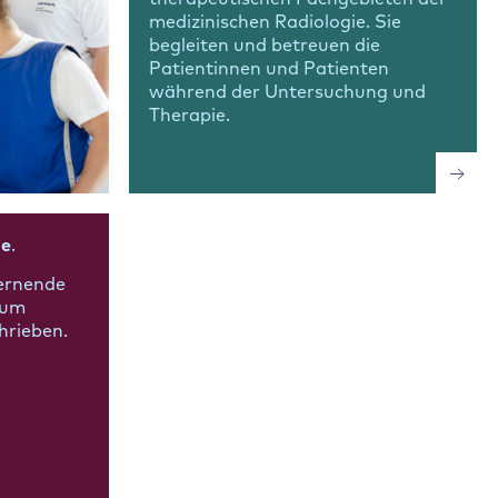
medizinischen Radiologie. Sie
begleiten und betreuen die
Patientinnen und Patienten
während der Untersuchung und
Therapie.
de
.
Lernende
eum
hrieben.