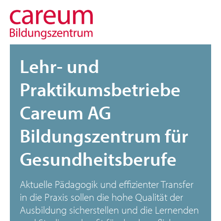
Lehr- und
Startseite
Praktikumsbetriebe
Lernende und Studierende
Careum AG
Mitarbeitende
Bildungszentrum für
Organigramme
Gesundheitsberufe
Lehr- und Praktikumsbetriebe
Aktuelle Pädagogik und effizienter Transfer
in die Praxis sollen die hohe Qualität der
Ausbildung sicherstellen und die Lernenden
Trägerschaft