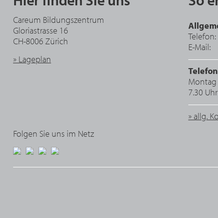
Hier finden Sie uns
So e
Careum Bildungszentrum
Allgem
Gloriastrasse 16
Telefon:
CH-8006 Zürich
E-Mail:
» Lageplan
Telefon
Montag b
7.30 Uhr
» allg. 
Folgen Sie uns im Netz