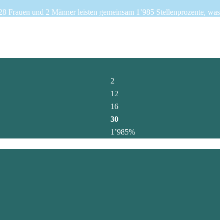
 28 Frauen und 2 Männer leisten gemeinsam 1’985 Stellenprozente, was
2
12
16
30
1’985%