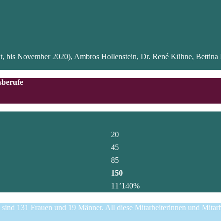
ent, bis November 2020), Ambros Hollenstein, Dr. René Kühne, Bettina 
sberufe
20
45
85
150
11’140%
sind 131 Frauen und 19 Männer. All diese Mitarbeiterinnen und Mitarb