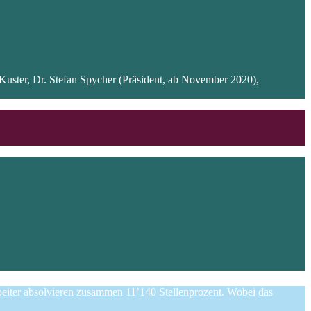
Kuster, Dr. Stefan Spycher (Präsident, ab November 2020),
eiter absolvieren zusammen 11’140 Stellenprozent. Wobei das