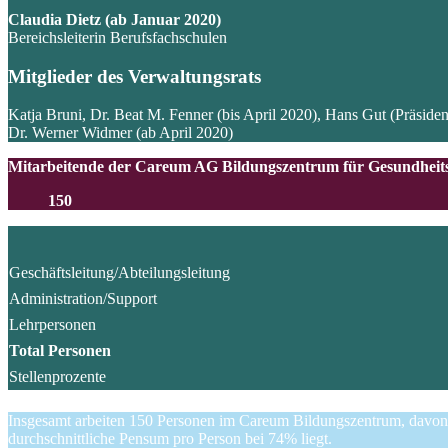
Claudia Dietz (ab Januar 2020)
Bereichsleiterin Berufsfachschulen
Mitglieder des Verwaltungsrats
Katja Bruni, Dr. Beat M. Fenner (bis April 2020), Hans Gut (Präsid
Dr. Werner Widmer (ab April 2020)
Mitarbeitende der Careum AG Bildungszentrum für Gesundheit
150
Geschäftsleitung/Abteilungsleitung
Administration/Support
Lehrpersonen
Total Personen
Stellenprozente
Insgesamt arbeiten 150 Personen im Careum Bildungszentrum, davon 
durchschnittliche Pensum pro Person bei 74% liegt.