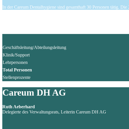
In der Careum Dentalhygiene sind gesamthaft 30 Personen tätig. Die
Mitarbeitende der Careum DH AG
30
Geschäftsleitung/Abteilungsleitung
Klinik/Support
Lehrpersonen
Total Personen
Stellenprozente
Careum DH AG
Ruth Aeberhard
Delegierte des Verwaltungsrats, Leiterin Careum DH AG